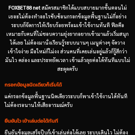
FOXBET88 net
สมัครสมาชิกได้แบบสบายมากขั้นตอนไม่
เยอะไม่ต้องทำอะไรซับซ้อนกรอกข้อมูลพื้นฐานไม่กี่อย่าง
ระบบก็จัดการให้เรียบร้อยพร้อมเข้าใช้งานทันที ฟีลคือ
เหมาะกับคนที่ไม่ชอบความยุ่งยากอยากเข้ามาแล้วเริ่มสนุก
ได้เลย ไม่ต้องมานั่งเรียนรู้ระบบนานๆ เมนูต่างๆ จัดวาง
เข้าใจง่าย มือใหม่ก็ไม่งง ส่วนคนที่เคยเล่นอยู่แล้วก็รู้สึกว่า
มันไว คล่อง และประหยัดเวลา เข้าแล้วลุยต่อได้ทันทีแบบไม่
สะดุดครับ
กรอกข้อมูลนิดเดียวก็เริ่มได้
แค่กรอกข้อมูลพื้นฐานนิดเดียวระบบก็พาเข้าใช้งานได้ทันที
ไม่ต้องรอนานให้เสียอารมณ์ครับ
ยืนยันไว เข้าเล่นต่อได้ทันที
ยืนยันข้อมูลเสร็จปุ๊บก็เข้าเล่นต่อได้เลย ระบบเดินไว ไม่ต้อง