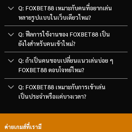
Q: FOXBET88 เหมาะกับคนที่อยากเล่น
หลายรูปแบบในเว็บเดียวไหม?
Q: ฟีลการใช้งานของ FOXBET88 เป็น
ยังไงสำหรับคนเข้าใหม่?
Q: ถ้าเป็นคนชอบเปลี่ยนแนวเล่นบ่อย ๆ
FOXBET88 ตอบโจทย์ไหม?
Q: FOXBET88 เหมาะกับการเข้าเล่น
เป็นประจำหรือแค่บางเวลา?
ค่ายเกมส์ที่เรามี