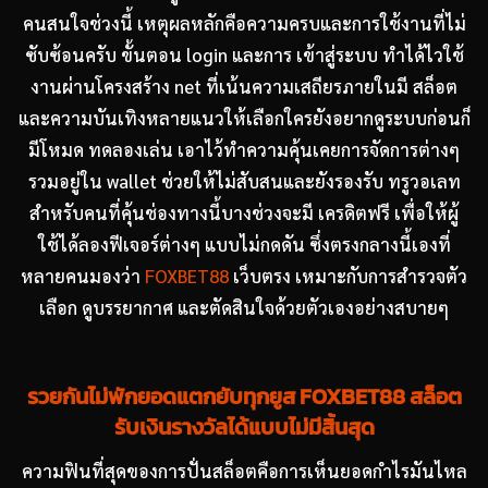
คนสนใจช่วงนี้ เหตุผลหลักคือความครบและการใช้งานที่ไม่
ซับซ้อนครับ ขั้นตอน login และการ เข้าสู่ระบบ ทำได้ไวใช้
งานผ่านโครงสร้าง net ที่เน้นความเสถียรภายในมี สล็อต
และความบันเทิงหลายแนวให้เลือกใครยังอยากดูระบบก่อนก็
มีโหมด ทดลองเล่น เอาไว้ทำความคุ้นเคยการจัดการต่างๆ
รวมอยู่ใน wallet ช่วยให้ไม่สับสนและยังรองรับ ทรูวอเลท
สำหรับคนที่คุ้นช่องทางนี้บางช่วงจะมี เครดิตฟรี เพื่อให้ผู้
ใช้ได้ลองฟีเจอร์ต่างๆ แบบไม่กดดัน ซึ่งตรงกลางนี้เองที่
หลายคนมองว่า
FOXBET88
เว็บตรง เหมาะกับการสำรวจตัว
เลือก ดูบรรยากาศ และตัดสินใจด้วยตัวเองอย่างสบายๆ
รวยกันไม่พักยอดแตกยับทุกยูส
FOXBET88
สล็อต
รับเงินรางวัลได้แบบไม่มีสิ้นสุด
ความฟินที่สุดของการปั่นสล็อตคือการเห็นยอดกำไรมันไหล