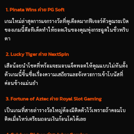
1. Pinata Wins
ค่าย
PG Soft
เกมใหม่ล่าสุดการแจกรางวัลที่ดุเดือดมากฟีเจอร์ตัวคูณระเบิด
ของเกมนี้คือทีเด็ดทำให้ยอดเงินของคุณพุ่งกระฉูดในชั่วพริบ
ตา
2. Lucky Tiger
ค่าย
NextSpin
เสือน้อยนำโชคที่พร้อมจะมอบแจ็คพอตให้คุณแบบไม่ทันตั้ง
ตัวเกมนี้ขึ้นชื่อเรื่องความเสถียรและจังหวะการเข้าโบนัสที่
ค่อนข้างแม่นยำ
3. Fortune of Aztec
ค่าย
Royal Slot Gaming
เป็นเกมที่สายล่ารางวัลใหญ่ต้องมีติดตัวไว้เพราะถ้าคอมโบ
ติดเมื่อไหร่เตรียมถอนเงินก้อนโตได้เลย