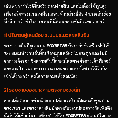
เล่นพบว่ากำไรดีขึ้นจริง ถอนง่ายขึ้น และไม่ต้องใช้ทุนสูง
เพื่อรอจังหวะนานเหมือนก่อน ด้านล่างนี้คือ 4 ประเด่นย่อย
ที่อธิบายว่าทำไมการเล่นที่นี่ตอนกลางคืนถึงแตกง่ายกว่า
1) ปริมาณผู้เล่นน้อย ระบบประมวลผลลื่นขึ้น
ช่วงกลางคืนมีผู้เล่นบน
FOXBET88
น้อยกว่าช่วงพีค ทำให้
ระบบเกมทำงานลื่นขึ้น รีลหมุนเสถียร ไม่กระตุก และไม่มี
อาการเด้งออก ซึ่งความลื่นนี้ส่งผลโดยตรงต่อการเข้าฟีเจอร์
และคอมโบ เพราะการประมวลผลเร็วและนิ่งช่วยให้โบนัส
เข้าได้ง่ายกว่า ลดโอกาสเกมแห้งต่อเนื่อง
2) รอบจ่ายของบางค่ายตรงกับช่วงดึก
ค่ายสล็อตหลายค่ายมีระบบปล่อยเรตโบนัสและตัวคูณตาม
ช่วงเวลา และช่วงกลางคืนมักตรงกับรอบปล่อยรางวัลเพื่อดึง
ผู้เล่นให้เข้าเล่นมากขึ้น ทำให้ใน
FOXBET88
ผู้เล่นมีโอกาส