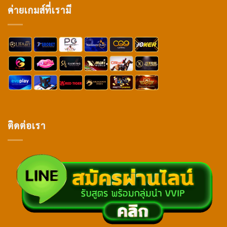
ค่ายเกมส์ที่เรามี
ติดต่อเรา