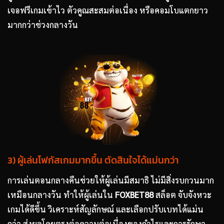
เจอฟรีเกมเข้าไว ตัวคูณสะสมต่อเนื่อง หรือคอมโบแตกยาว
มากกว่าช่วงกลางวัน
3) ผู้เล่นโฟกัสเกมมากขึ้น ตัดสินใจได้แม่นกว่า
การเล่นตอนกลางคืนช่วยให้ผู้เล่นมีสมาธิ ไม่มีสิ่งรบกวนมาก
เหมือนกลางวัน ทำให้ผู้เล่นใน
FOXBET88
สล็อต จับจังหวะ
เกมได้ดีขึ้น วิเคราะห์สัญลักษณ์ และเลือกปรับเบทได้แม่น
กว่า ส่งผลโดยตรงต่อความต่อเนื่องของกำไรและการรักษา