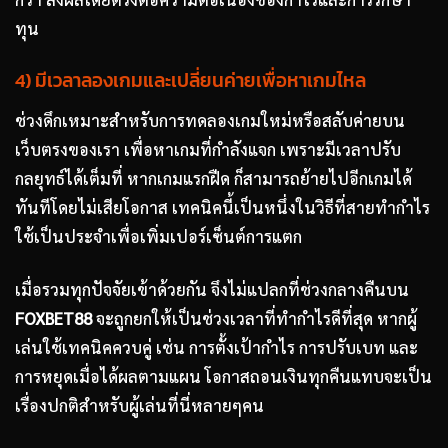
ทุน
4) มีเวลาลองเกมและเปลี่ยนค่ายเพื่อหาเกมไหล
ช่วงดึกเหมาะสำหรับการทดลองเกมใหม่หรือสลับค่ายบน
เว็บตรงของเรา เพื่อหาเกมที่กำลังแจก เพราะมีเวลาปรับ
กลยุทธ์ได้เต็มที่ หากเกมแรกฝืด ก็สามารถย้ายไปอีกเกมได้
ทันทีโดยไม่เสียโอกาส เทคนิคนี้เป็นหนึ่งในวิธีที่สายทำกำไร
ใช้เป็นประจำเพื่อเพิ่มเปอร์เซ็นต์การแตก
เมื่อรวมทุกปัจจัยเข้าด้วยกัน จึงไม่แปลกที่ช่วงกลางคืนบน
FOXBET88
จะถูกยกให้เป็นช่วงเวลาที่ทำกำไรดีที่สุด หากผู้
เล่นใช้เทคนิคควบคู่ เช่น การตั้งเป้ากำไร การปรับเบท และ
การหยุดเมื่อได้ผลตามแผน โอกาสถอนเงินทุกคืนแทบจะเป็น
เรื่องปกติสำหรับผู้เล่นที่นี่หลายๆคน