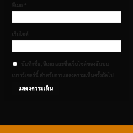
อีเมล
*
เว็บไซต์
บันทึกชื่อ, อีเมล และชื่อเว็บไซต์ของฉันบน
เบราว์เซอร์นี้ สำหรับการแสดงความเห็นครั้งถัดไป