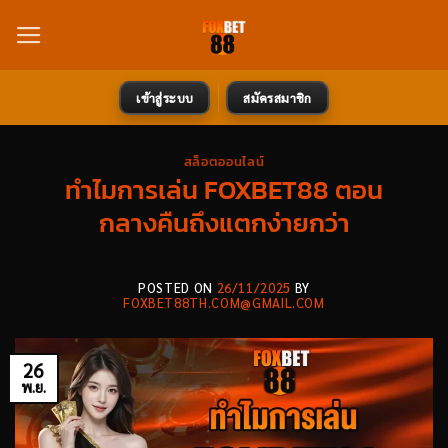
ข้าม
ไป
ยัง
เนื้อหา
เข้าสู่ระบบ
สมัครสมาชิก
สล็อตออนไลน์
ทำไมการเล่น FOXBET88 ตอน
กลางคืนถึงแตกง่ายกว่า
POSTED ON
26/11/2025
BY
FOXBET88TH.COM@GMAIL.COM
26
พ.ย.