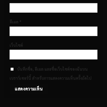
อีเมล
*
เว็บไซต์
บันทึกชื่อ, อีเมล และชื่อเว็บไซต์ของฉันบน
เบราว์เซอร์นี้ สำหรับการแสดงความเห็นครั้งถัดไป