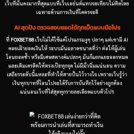
เว็บที่มั่นคงมากที่สุดแบบที่เว็บเอย่นต์แทบจะเทียบไม่ติดโดย
เฉพาะด้านการเงินที่โคตรจะดี
AI สุดปัง ตรวจสอบยอดได้ทุกเม็ดแบบมือโปร
ที่
FOXBET88
เว็บไม่ได้ใช้แค่โปรแกรมงูๆ ปลาๆ แต่เขามี AI
คอยเฝ้ายอดเงินให้ ระบบมันฉลาดขนาดที่ว่า ต่อให้ผู้เล่น
โอนยอดซ้ำ หรือมีเศษสตางค์แปลกๆ มันก็แยกแยะออกหมด
และเติมเครดิตให้ตรงเป๊ะทุกจุด ไม่มีมั่วนิ่มแน่นอน ความ
เสถียรระดับนี้แหละที่ทำให้สายปั่นไว้วางใจ เพราะเว็บรู้ว่า
เงินทุกบาทที่โอนไปจะได้รับการบันทึกไว้อย่างถูกต้อง
แน่นอนเว็บที่ใส่สุดทุกรายละเอียดแบบตัวโปร