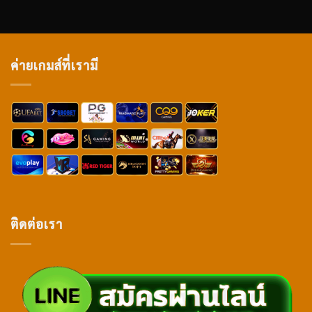
ค่ายเกมส์ที่เรามี
ติดต่อเรา